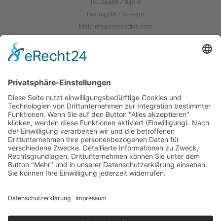
Tel.:
04488 / 840-0
Fax: 04488 / 840-401
Mail:
info@semcoglas.com
Das Unternehmen
semcoglas.com
finiglas.de
scanglas.dk
hoffmannglas.de
Karriere bei Semco
Karriere
Ausbildung
Jobs
Impressum
Compliance
Datenschutz