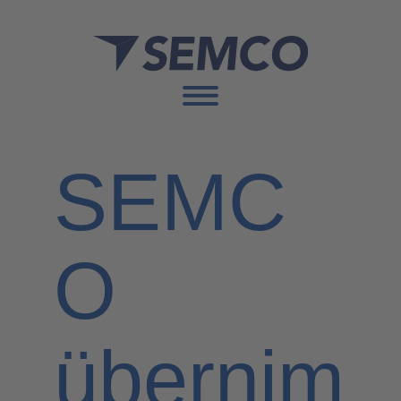
SEMC
O
übernim