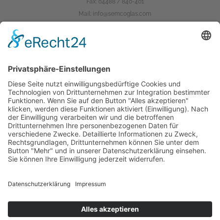
Fax: 04488 / 840-401
Mail:
info@semcoglas.com
Das Unternehmen
semcoglas.com
finiglas.de
scanglas.dk
hoffmannglas.de
Karriere bei Semco
Karriere
Ausbildung
Jobs
Impressum
Compliance
Datenschutz
AGB