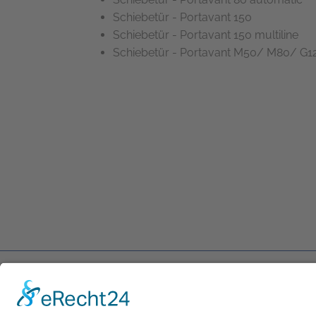
Schiebetür - Portavant 150
Schiebetür - Portavant 150 multiline
Schiebetür - Portavant M50/ M80/ G1
Semcoglas Holding GmbH
Das U