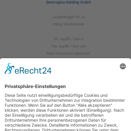
Semcoglas Holding GmbH
Langebrügger Str. 10
26655 Westerstede
Tel.:
04488 / 840-0
Fax: 04488 / 840-401
Mail:
info@semcoglas.com
Das Unternehmen
semcoglas.com
finiglas.de
scanglas.dk
hoffmannglas.de
Karriere bei Semco
Karriere
Ausbildung
Jobs