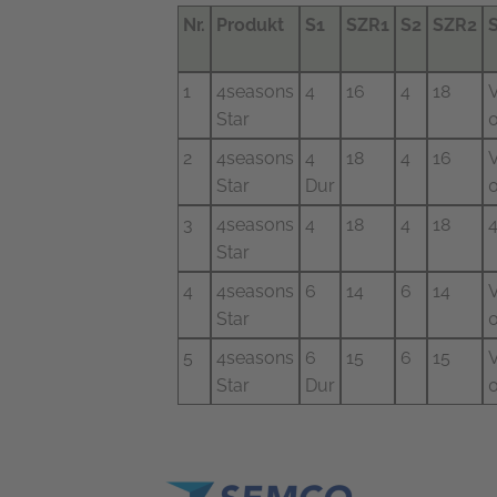
Nr.
Produkt
S1
SZR1
S2
SZR2
1
4seasons
4
16
4
18
Star
0
2
4seasons
4
18
4
16
Star
Dur
0
3
4seasons
4
18
4
18
Star
4
4seasons
6
14
6
14
Star
0
5
4seasons
6
15
6
15
Star
Dur
0