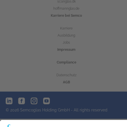
scanglas.dk
hoffmannglas.de
Karriere bei Semco
Karriere
Ausbildung
Jobs
Impressum
Compliance
Datenschutz
AGB
© 2026 Semcoglas Holding GmbH - All rights reserved